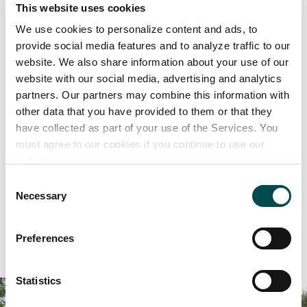
This website uses cookies
We use cookies to personalize content and ads, to
provide social media features and to analyze traffic to our
website. We also share information about your use of our
Manzo Biologico
website with our social media, advertising and analytics
partners. Our partners may combine this information with
Irlandese
other data that you have provided to them or that they
have collected as part of your use of the Services. You
must agree to our cookies if you continue to use our
La carne di manzo biologico irlandese è
certificata
website.
dall’UE,
prodotta secondo
pratiche agricole
Consent
Necessary
biologiche
e nel rispetto di alti standard di qualità e
Selection
sostenibilità.
Preferences
Perché scegliere l'Irlanda
Contatta il tuo ufficio locale
Statistics