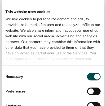
succosa data dalla marezzatura ottimale
.
This website uses cookies
We use cookies to personalize content and ads, to
Alla base del Certified Irish Angus si trova una
profonda
provide social media features and to analyze traffic to our
tradizione agricola familiare e un grande
website. We also share information about your use of our
rispetto per la
website with our social media, advertising and analytics
terra tramandati di generazione in generazione
. Su
partners. Our partners may combine this information with
questi aspetti si basano gli
innovativi progetti scolastici
other data that you have provided to them or that they
promossi dal gruppo CIA, come l’
Angus Schools
have collected as part of your use of the Services. You
Competition
: competizione e allo stesso tempo un
must agree to our cookies if you continue to use our
programma di formazione che ha l’obiettivo di
avvicinare
website.
le nuove generazioni al mondo agricolo e di educarli sui
Consent
metodi di allevamento Grass Fed, alla base della qualità
Necessary
Selection
del manzo Angus irlandese
. Queste attività vogliono
valorizzare le
competenze
degli studenti, ispirandoli a
Preferences
considerare l’industria agroalimentare irlandese come
Perché scegliere l'Irlanda
una valida scelta professionale
.
Ogni anno
gruppi
Contatta il tuo ufficio locale
composti da 2 a 4 studenti
in rappresentanza delle loro
Statistics