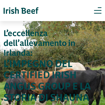
L’eccellenza
dell’allevamento in
Irlanda:
L’IMPEGNO DEL
CERTIFIED IRISH
ANGUS GROUP E LA
STORIA DI SHAUNA