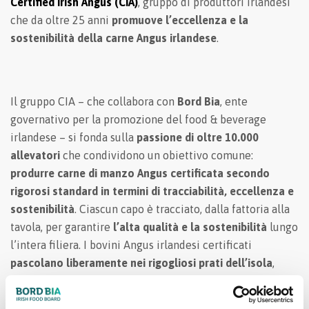
Certified Irish Angus (CIA)
, gruppo di produttori irlandesi
che da oltre 25 anni
promuove l’eccellenza e la
sostenibilità della carne Angus irlandese
.
Il gruppo CIA – che collabora con
Bord Bia
, ente
governativo per la promozione del food & beverage
irlandese – si fonda sulla
passione di oltre 10.000
allevatori
che condividono un obiettivo comune:
produrre carne di manzo Angus certificata secondo
rigorosi standard in termini di tracciabilità, eccellenza e
sostenibilità
. Ciascun capo è tracciato, dalla fattoria alla
tavola, per garantire
l’alta qualità e la sostenibilità
lungo
l’intera filiera. I bovini Angus irlandesi certificati
pascolano liberamente nei
rigogliosi prati dell’isola
,
nutrendosi di
erba
e
trifogli
che conferiscono alla carne
un
sapore unico
, oltre a una
consistenza tenera e