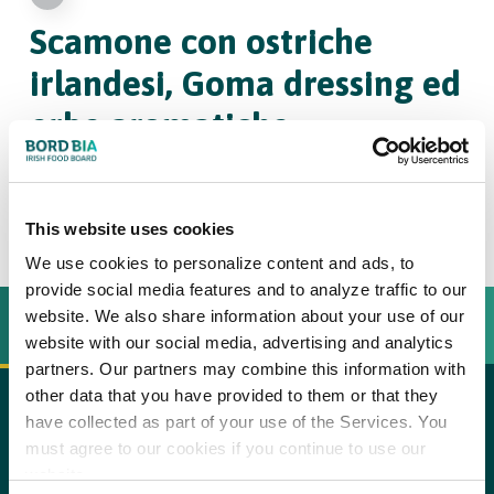
Scamone con ostriche
irlandesi, Goma dressing ed
erbe aromatiche
4
persone
This website uses cookies
We use cookies to personalize content and ads, to
provide social media features and to analyze traffic to our
website. We also share information about your use of our
INGREDIENTI
BEREIDINGSWIJZE
website with our social media, advertising and analytics
partners. Our partners may combine this information with
other data that you have provided to them or that they
have collected as part of your use of the Services. You
1 kg di scamone
copy text
must agree to our cookies if you continue to use our
100 ml vino rosso
website.
Procedimento