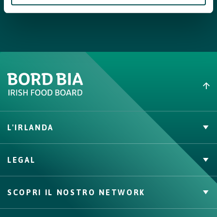
Decorare il piatto da portata facendo due righe parallele con
la salsa di ostriche. Disporre la carne con le erbe aromatiche al
centro e completare la decorazione con un’ostrica intera.
L'IRLANDA
Carne Irlandese
LEGAL
Allevatori
Meat Academy
Informativa sulla privacy
SCOPRI IL NOSTRO NETWORK
Politica dei cookie
Irish Food & Drink