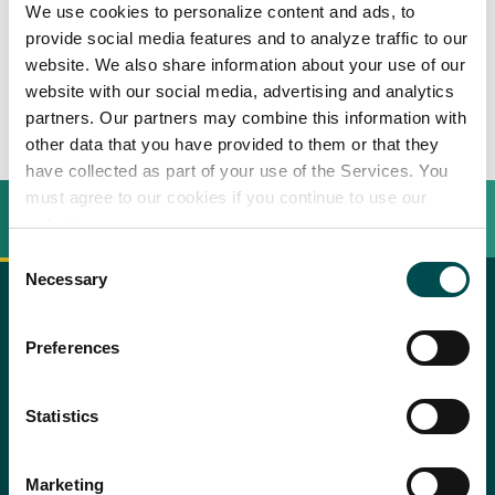
We use cookies to personalize content and ads, to
Scampi irlandesi bolliti con
provide social media features and to analyze traffic to our
website. We also share information about your use of our
finocchio e arance
website with our social media, advertising and analytics
partners. Our partners may combine this information with
other data that you have provided to them or that they
have collected as part of your use of the Services. You
must agree to our cookies if you continue to use our
INGREDIENTI
BEREIDINGSWIJZE
website.
Consent
Necessary
Selection
Recipe saved!
10 scampi
copy text
Preferences
Perché scegliere l'Irlanda
Congrats! You just saved a recipe.
Acqua di mare
Procedimento
You can review all saved recipes
Contatta il tuo ufficio locale
1 finocchio
by visiting your bookmarks
Statistics
2 arance
Per gli scampi
Cucinateli per 3 minuti in abbondante acqua di sale. Immergeteli
Marketing