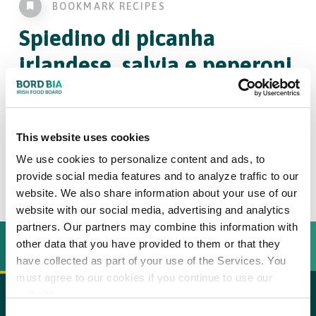
BOOKMARK RECIPES
Spiedino di picanha
irlandese, salvia e peperoni
con Radicchio di Treviso
grigliato
This website uses cookies
We use cookies to personalize content and ads, to
4
persone
provide social media features and to analyze traffic to our
website. We also share information about your use of our
website with our social media, advertising and analytics
partners. Our partners may combine this information with
other data that you have provided to them or that they
INGREDIËNTEN
BEREIDINGSWIJZE
have collected as part of your use of the Services. You
must agree to our cookies if you continue to use our
website.
800 gr di picanha Hereford irlandese