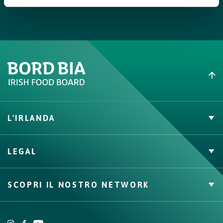
Impiattamento
Prima, adagiate il vostro spiedino di picanha e peperoni su un
piatto. Quindi, salate, guarnite e, infine, accompagnate con il
radicchio.
L'IRLANDA
Carne Irlandese
LEGAL
Allevatori
Meat Academy
Informativa sulla privacy
SCOPRI IL NOSTRO NETWORK
Politica dei cookie
Irish Food & Drink
Bord Bia Website