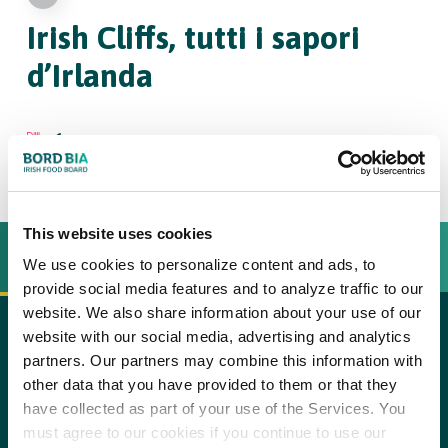
Irish Cliffs, tutti i sapori
d’Irlanda
6
persone
This website uses cookies
INGREDIËNTEN
BEREIDINGSWIJZE
We use cookies to personalize content and ads, to
provide social media features and to analyze traffic to our
website. We also share information about your use of our
website with our social media, advertising and analytics
Ingredienti:
copy text
partners. Our partners may combine this information with
other data that you have provided to them or that they
Procedimento
12 costolette di agnello (2 costolette a testa)
have collected as part of your use of the Services. You
Per le costolette di agnello irlandese e le ostriche
must agree to our cookies if you continue to use our
6 ostriche (1 a testa)