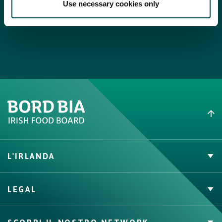
Use necessary cookies only
Spezie miste
L'IRLANDA
Carne Irlandese
LEGAL
Allevatori
Meat Academy
Informativa sulla privacy