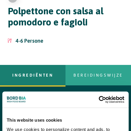
Polpettone con salsa al
pomodoro e fagioli
4-6
Persone
INGREDIËNTEN
BEREIDINGSWIJZE
Ingredienti:
copy text
2 cucchiai da tavola di olio di oliva
Preparazione
This website uses cookies
Portate il forno a 230°C. Riscaldate l’olio in una padella adatta
1 cipolla grande tritata finemente
alla frittura e fate rosolare la cipolla e il sedano per 5 minuti,
We use cookies to personalize content and ads, to
2 gambi di sedano ben puliti e tritati