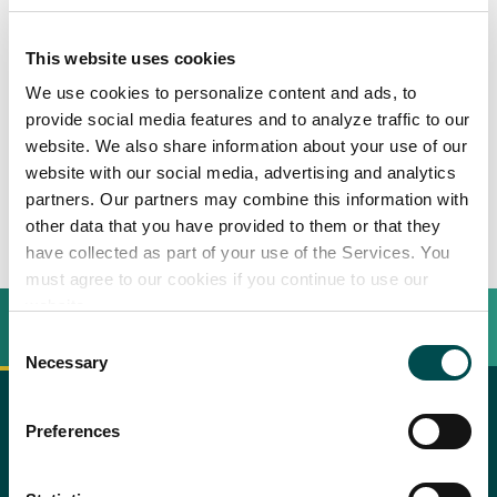
Tartare di filetto di manzo
This website uses cookies
irlandese con topinambur e
We use cookies to personalize content and ads, to
asparagi
provide social media features and to analyze traffic to our
website. We also share information about your use of our
website with our social media, advertising and analytics
4
Persone
partners. Our partners may combine this information with
other data that you have provided to them or that they
have collected as part of your use of the Services. You
must agree to our cookies if you continue to use our
website.
INGREDIËNTEN
BEREIDINGSWIJZE
Consent
Necessary
Selection
Recipe saved!
Ingredienti:
Preferences
Perché scegliere l'Irlanda
Congrats! You just saved a recipe.
copy text
You can review all saved recipes
Procedimento
280 gr di polpa di filetto, già pulito
Contatta il tuo ufficio locale
by visiting your bookmarks