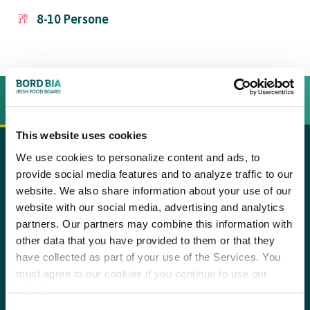
8-10
Persone
INGREDIENTI
BEREIDINGSWIJZE
This website uses cookies
We use cookies to personalize content and ads, to
Sella d’agnello
copy text
provide social media features and to analyze traffic to our
website. We also share information about your use of our
Procedimento
Fiore di zucca farcito
website with our social media, advertising and analytics
partners. Our partners may combine this information with
other data that you have provided to them or that they
250 gr agnello
Agnello
have collected as part of your use of the Services. You
Innanzitutto, lavorare la sella d’agnello irlandese, ricavarne il
50 gr albume
must agree to our cookies if you continue to use our
controfiletto, il filetto e le costolette. Infine, conservare i ritagli
website.
delle lavorazioni.
80 gr panna