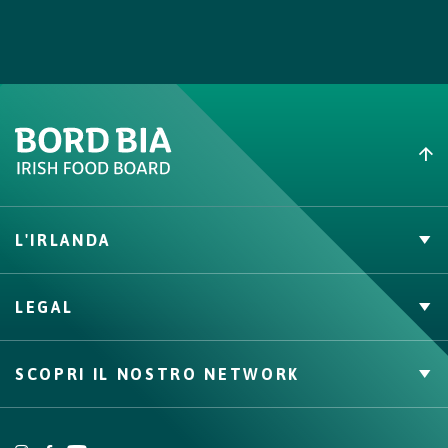
degli ingredienti, porzionare e servire l’agnello.
L'IRLANDA
Carne Irlandese
LEGAL
Allevatori
Meat Academy
Informativa sulla privacy
SCOPRI IL NOSTRO NETWORK
Politica dei cookie
Irish Food & Drink