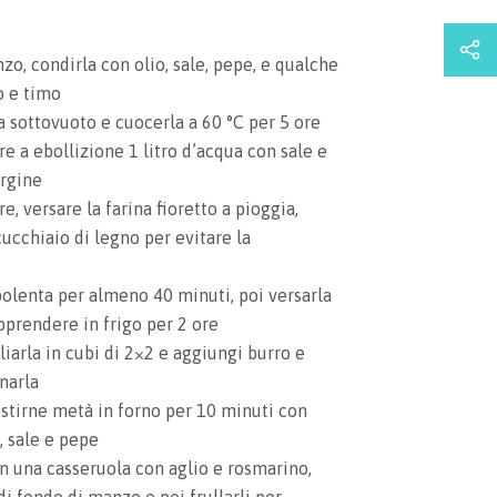
zo, condirla con olio, sale, pepe, e qualche
o e timo
a sottovuoto e cuocerla a 60 °C per 5 ore
re a ebollizione 1 litro d’acqua con sale e
ergine
e, versare la farina fioretto a pioggia,
cchiaio di legno per evitare la
polenta per almeno 40 minuti, poi versarla
apprendere in frigo per 2 ore
liarla in cubi di 2×2 e aggiungi burro e
narla
rostirne metà in forno per 10 minuti con
, sale e pepe
in una casseruola con aglio e rosmarino,