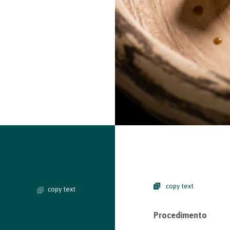
copy text
copy text
Procedimento