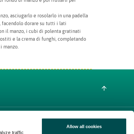
i fondo di manzo e poi frullarli per
nzo, asciugarlo e rosolarlo in una padella
, facendolo dorare su tutti i lati
n il manzo, i cubi di polenta gratinati
rostiti e la crema di funghi, completando
di manzo.
SCOPRI IL
Allow all cookies
NOSTRO
lyze traffic