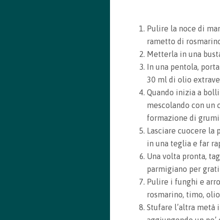
Pulire la noce di man
rametto di rosmarin
Recipe saved!
Metterla in una bust
In una pentola, porta
Congrats! You just saved a recipe. You can review all
30 ml di olio extrav
saved recipes by visiting your bookmarks
Quando inizia a bollir
mescolando con un cu
formazione di grumi
See my Bookmarks
Lasciare cuocere la 
in una teglia e far r
Una volta pronta, tag
parmigiano per grati
Pulire i funghi e ar
rosmarino, timo, olio
Stufare l’altra metà 