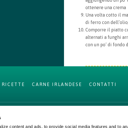
aggiungendo un po’ d
ottenere una crema
Una volta cotto il ma
di ferro con dell’olio
Comporre il piatto co
alternati a funghi ar
con un po’ di fondo 
RICETTE
CARNE IRLANDESE
CONTATTI
s
NDA
LEGAL
ize content and ads, to provide social media features and to ana