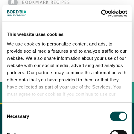
BOOKMARK RECIPES
Controfiletto di manzo
irlandese, patate in tre
This website uses cookies
modi
We use cookies to personalize content and ads, to
provide social media features and to analyze traffic to our
4
persone
website. We also share information about your use of our
website with our social media, advertising and analytics
partners. Our partners may combine this information with
other data that you have provided to them or that they
have collected as part of your use of the Services. You
INGREDIENTI
BEREIDINGSWIJZE
must agree to our cookies if you continue to use our
website.
Consent
Necessary
Selection
800 gr di controfiletto Hereford irlandese
Recipe saved!
copy text
500 gr di patate dell’appennino