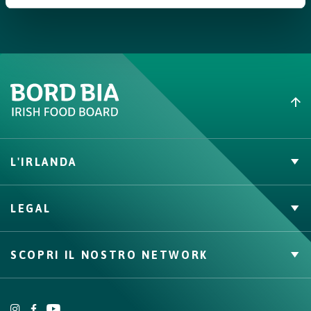
Impiattamento
Cuocere le fette di tagliata di manzo alla brace lasciandolo al
sangue. Far riposare la carne qualche minuto. Tagliare e
disporre sul piatto. Mettere una quenelle di crema di cavolfiore
cotta sotto cenere. Unire il cavolfiore in agrodolce e finire con il
fondo di carne e qualche goccia di olio evo. Accompagnare con
il timballo.
L'IRLANDA
Carne Irlandese
LEGAL
Allevatori
Meat Academy
Informativa sulla privacy
SCOPRI IL NOSTRO NETWORK
Politica dei cookie
Irish Food & Drink
Bord Bia Website