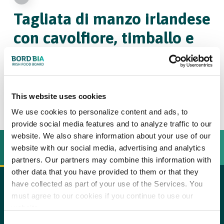
Tagliata di manzo irlandese
con cavolfiore, timballo e
alloro
6
Persone
This website uses cookies
We use cookies to personalize content and ads, to
provide social media features and to analyze traffic to our
website. We also share information about your use of our
INGREDIENTI
BEREIDINGSWIJZE
website with our social media, advertising and analytics
partners. Our partners may combine this information with
other data that you have provided to them or that they
have collected as part of your use of the Services. You
Ingredienti per 6 persone
must agree to our cookies if you continue to use our
copy text
website.
Procedimento
800 gr controfiletto Hereford irlandese
Consent