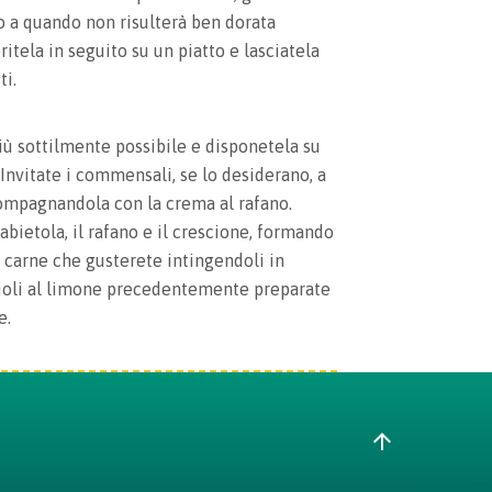
 a quando non risulterà ben dorata
itela in seguito su un piatto e lasciatela
ti.
più sottilmente possibile e disponetela su
 Invitate i commensali, se lo desiderano, a
ompagnandola con la crema al rafano.
bietola, il rafano e il crescione, formando
a carne che gusterete intingendoli in
aioli al limone precedentemente preparate
e.