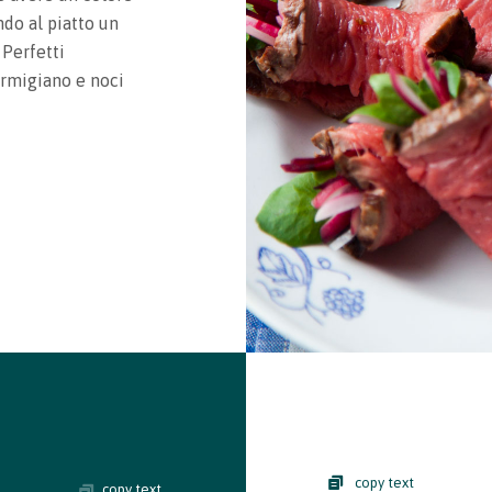
ndo al piatto un
Perfetti
armigiano e noci
copy text
copy text