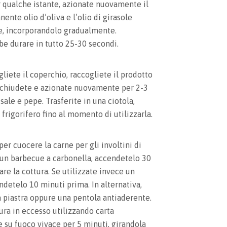
r qualche istante, azionate nuovamente il
nente olio d’oliva e l’olio di girasole
re, incorporandolo gradualmente.
e durare in tutto 25-30 secondi.
gliete il coperchio, raccogliete il prodotto
 richiudete e azionate nuovamente per 2-3
sale e pepe. Trasferite in una ciotola,
 frigorifero fino al momento di utilizzarla.
er cuocere la carne per gli involtini di
 un barbecue a carbonella, accendetelo 30
are la cottura. Se utilizzate invece un
ndetelo 10 minuti prima. In alternativa,
a piastra oppure una pentola antiaderente.
ura in eccesso utilizzando carta
 su fuoco vivace per 5 minuti, girandola