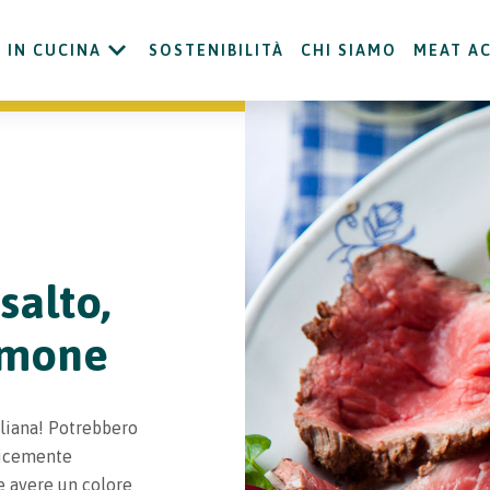
IN CUCINA
SOSTENIBILITÀ
CHI SIAMO
MEAT A
 salto,
limone
aliana! Potrebbero
licemente
 e avere un colore