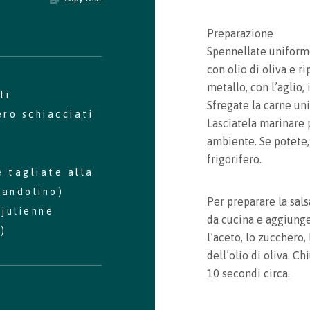
Preparazione
Spennellate uniforme
con olio di oliva e r
metallo, con l’aglio, 
ti
Sfregate la carne un
ero schiacciati
Lasciatela marinare
ambiente. Se potete,
frigorifero.
e tagliate alla
mandolino)
Per preparare la sals
 julienne
da cucina e aggiunget
)
l’aceto, lo zucchero,
dell’olio di oliva. C
Recipe saved!
10 secondi circa.
Congrats! You just saved a recipe. You can review all