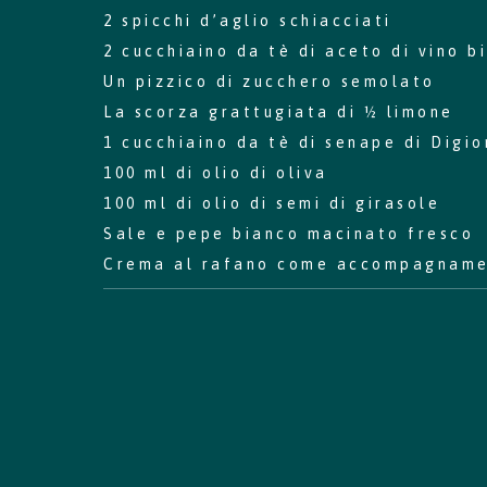
2 spicchi d’aglio schiacciati
Perché scegliere l'Irlanda
2 cucchiaino da tè di aceto di vino b
Contatta il tuo ufficio locale
Un pizzico di zucchero semolato
La scorza grattugiata di ½ limone
1 cucchiaino da tè di senape di Digi
100 ml di olio di oliva
100 ml di olio di semi di girasole
Sale e pepe bianco macinato fresco
Crema al rafano come accompagnam