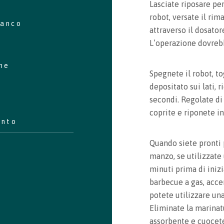
saved recipes by visiting your bookmarks
Lasciate riposare pe
robot, versate il rima
ianco
attraverso il dosato
See my Bookmarks
L’operazione dovrebb
one
Spegnete il robot, to
depositato sui lati,
secondi. Regolate di 
coprite e riponete in
ento
Quando siete pronti p
manzo, se utilizzate
minuti prima di inizi
barbecue a gas, acce
potete utilizzare un
Eliminate la marinat
assorbente e cuocete