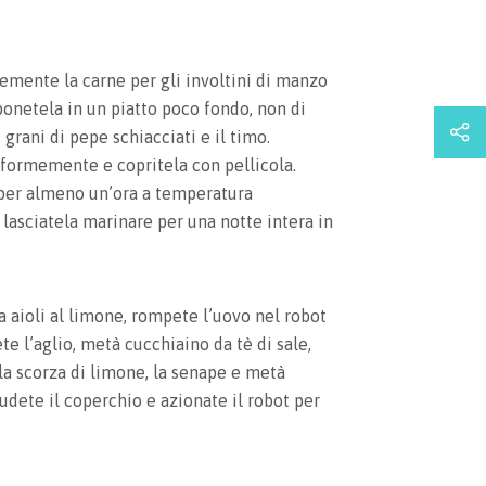
mente la carne per gli involtini di manzo
iponetela in un piatto poco fondo, non di
i grani di pepe schiacciati e il timo.
iformemente e copritela con pellicola.
 per almeno un’ora a temperatura
 lasciatela marinare per una notte intera in
a aioli al limone, rompete l’uovo nel robot
e l’aglio, metà cucchiaino da tè di sale,
 la scorza di limone, la senape e metà
hiudete il coperchio e azionate il robot per