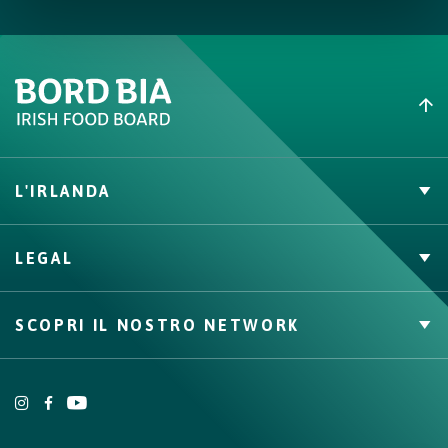
Cuocere la pasta in abbondante acqua salata. Nel frattempo,
scaldare una grande padella, mettere l’agnello con tutto l’olio
e sfumare con il vino bianco. Unire la pasta e saltare mettendo
alla fine le cipolle.
Impiattare i maccheroni e aggiungere la ricotta arrostita.
L'IRLANDA
Carne Irlandese
LEGAL
Allevatori
Meat Academy
Informativa sulla privacy
SCOPRI IL NOSTRO NETWORK
Politica dei cookie
Irish Food & Drink
Bord Bia Website
Origin Green