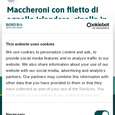
Maccheroni con filetto di
agnello irlandese, cipolla in
agrodolce e ricotta salata
arrostita
This website uses cookies
We use cookies to personalize content and ads, to
6
provide social media features and to analyze traffic to our
website. We also share information about your use of our
website with our social media, advertising and analytics
partners. Our partners may combine this information with
other data that you have provided to them or that they
INGREDIËNTEN
BEREIDINGSWIJZE
have collected as part of your use of the Services. You
must agree to our cookies if you continue to use our
website.
Ingredienti:
Consent
copy text
Necessary